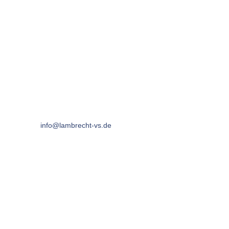
Adresse
Lambrecht GmbH & Co. KG
Rudolf-Diesel-Straße 8
78048 Villingen-Schwenningen
Tel: +49 (0)7721 62485
Fax: +49 (0)7721/ 6 24 09
Mail:
info@lambrecht-vs.de
Zertifikate